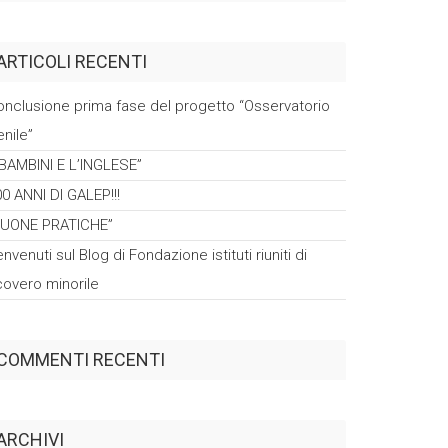
ARTICOLI RECENTI
onclusione prima fase del progetto “Osservatorio
nile”
 BAMBINI E
L’INGLESE”
00 ANNI DI
GALEP!!!
BUONE
PRATICHE”
nvenuti sul Blog di Fondazione istituti riuniti di
icovero
minorile
COMMENTI RECENTI
ARCHIVI