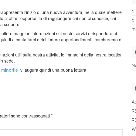
d
 rappresenta l’inizio di una nuova avventura, nella quale mettere
 ci offre l’opportunità di raggiungere chi non ci conosce, chi
d
da scoprire.
m
, offrire maggiori informazioni sui nostri servizi e rispondere ai
 quindi a contattarci o richiedere approfondimenti, cercheremo di
.
mazioni utili sulla nostra attività, le immagini della nostra location
 in sede.
N
o minorile
vi augura quindi una buona lettura
A
R
gatori sono contrassegnati
*
R
W