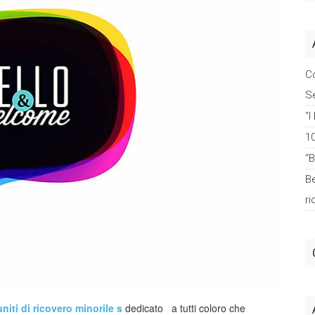
C
Se
“I
1
“
Be
r
uniti di ricovero minorile s
dedicato a tutti coloro che