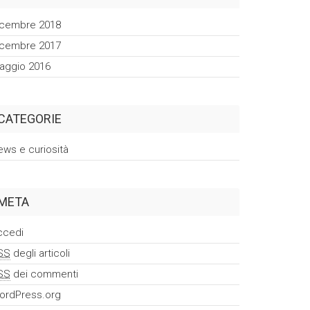
icembre 2018
icembre 2017
aggio 2016
CATEGORIE
ews e curiosità
META
ccedi
SS
degli articoli
SS
dei commenti
ordPress.org